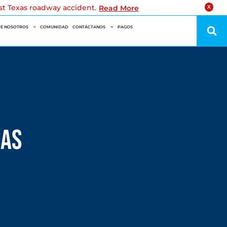
est Texas roadway accident.
Read More
X
E NOSOTROS
COMUNIDAD
CONTÁCTANOS
PAGOS
sas