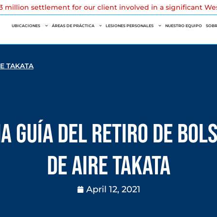
 million settlement for our client involved in a significant W
UBICACIONES
ÁREAS DE PRÁCTICA
LESIONES PERSONALES
NUESTRO EQUIPO
SOBR
RE TAKATA
a guía del retiro de bol
de aire Takata
April 12, 2021