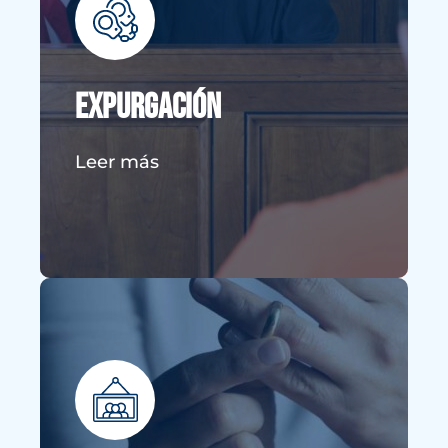
Nuestro equipo de abogados está
comprometido a ayudarte a
navegar las complejidades de las
Expurgación
expurgaciones y las órdenes de no
divulgación.
Leer más
VER MÁS DETALLES
División de bienes en el
divorcio
Los abogados de división de bienes
juegan un papel crucial en asegurar