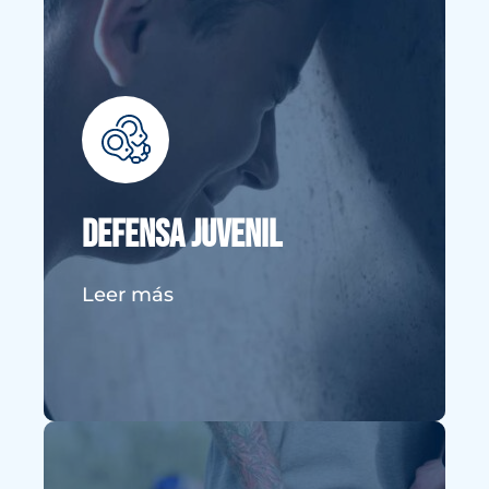
Defensa Juvenil
Si su hijo menor ha sido acusado de
algún delito o necesita
representación para una audiencia
disciplinaria escolar, comuníquese
Defensa Juvenil
con un abogado de defensa juvenil
lo antes posible.
Leer más
VER MÁS DETALLES
Conducir en estado de