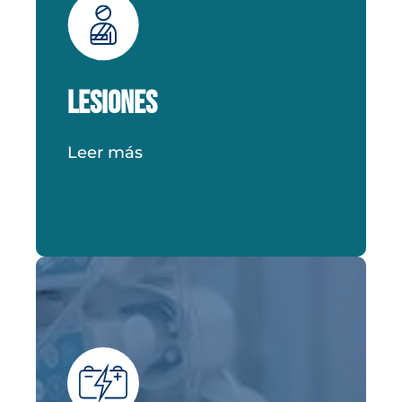
lesiones personales, uno de los
pasos más importantes que puedes
tomar es encontrar un abogado de
lesiones personales capacitado que
Lesiones
te guíe a través del proceso, a
menudo tedioso, de la reclamación
Leer más
por lesiones.
VER MÁS DETALLES
Dispositivos