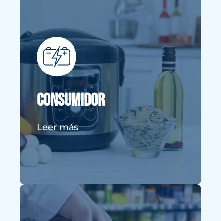
Consumidor
Cuando las empresas no cumplen
con las leyes de protección al
consumidor, tienes el derecho de
Consumidor
hacer que la empresa sea
responsable.
Leer más
VER MÁS DETALLES
Theft