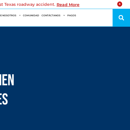
est Texas roadway accident.
Read More
X
E NOSOTROS
COMUNIDAD
CONTÁCTANOS
PAGOS
nen
es