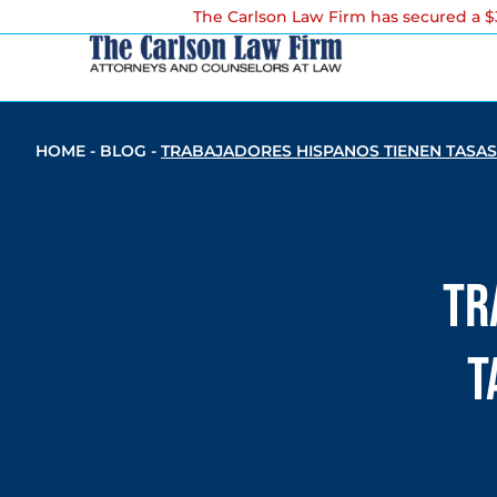
The Carlson Law Firm has secured a $3
HOME
-
BLOG
-
TRABAJADORES HISPANOS TIENEN TASAS
Tr
t