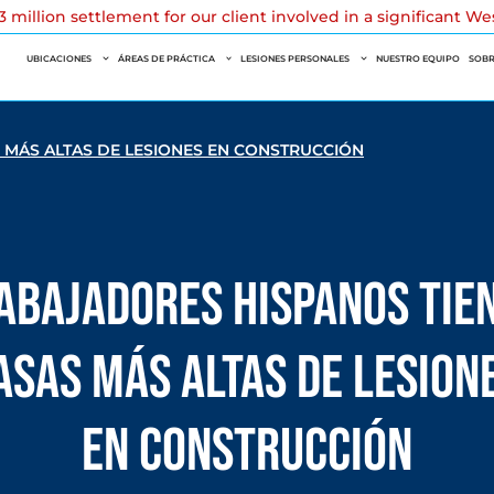
 million settlement for our client involved in a significant W
UBICACIONES
ÁREAS DE PRÁCTICA
LESIONES PERSONALES
NUESTRO EQUIPO
SOBR
 MÁS ALTAS DE LESIONES EN CONSTRUCCIÓN
abajadores Hispanos tie
asas más altas de lesion
en Construcción