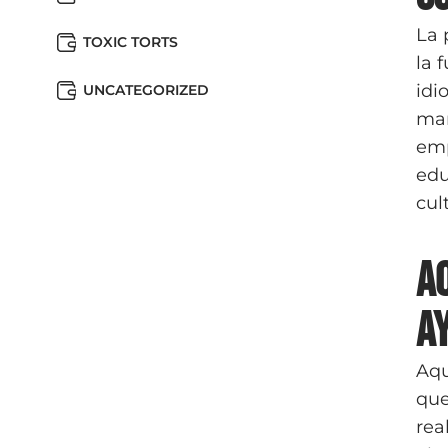
La 
TOXIC TORTS
la 
idi
UNCATEGORIZED
man
emp
edu
cul
A
a
Aqu
que
rea