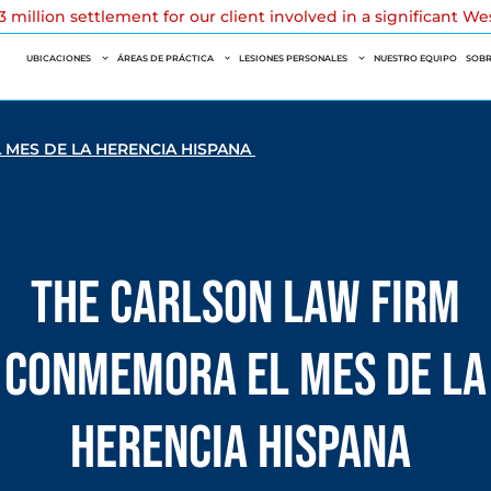
 million settlement for our client involved in a significant W
UBICACIONES
ÁREAS DE PRÁCTICA
LESIONES PERSONALES
NUESTRO EQUIPO
SOBR
 MES DE LA HERENCIA HISPANA
The Carlson Law Firm
Conmemora el Mes de la
Herencia Hispana