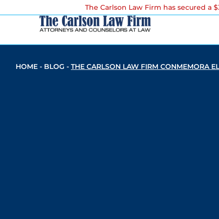
The Carlson Law Firm has secured a $3
HOME
-
BLOG
-
THE CARLSON LAW FIRM CONMEMORA EL