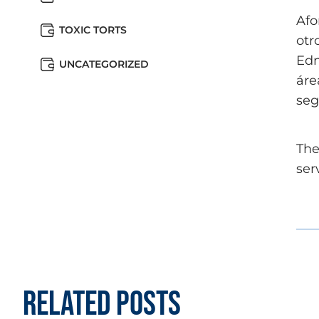
Afo
TOXIC TORTS
otr
Edn
UNCATEGORIZED
áre
seg
The
ser
Related Posts