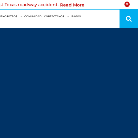
est Texas roadway accident.
Read More
X
E NOSOTROS
COMUNIDAD
CONTÁCTANOS
PAGOS