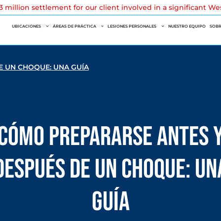
 million settlement for our client involved in a significant W
UBICACIONES
ÁREAS DE PRÁCTICA
LESIONES PERSONALES
NUESTRO EQUIPO
SOBR
E UN CHOQUE: UNA GUÍA
Cómo Prepararse Antes 
Después de un Choque: Un
Guía