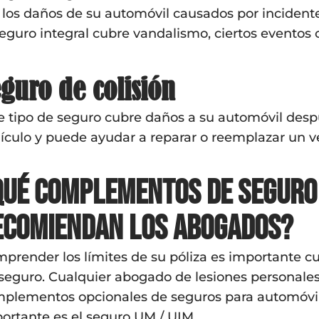
 los daños de su automóvil causados por incident
seguro integral cubre vandalismo, ciertos eventos 
guro de colisión
e tipo de seguro cubre daños a su automóvil desp
ículo y puede ayudar a reparar o reemplazar un ve
Qué complementos de seguro
ecomiendan los abogados?
prender los límites de su póliza es importante c
seguro. Cualquier abogado de lesiones personales
plementos opcionales de seguros para automóvil
ortante es el seguro UM / UIM.