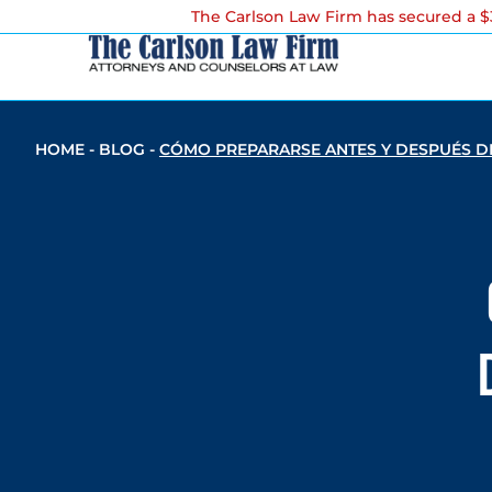
The Carlson Law Firm has secured a $3
HOME
-
BLOG
-
CÓMO PREPARARSE ANTES Y DESPUÉS D