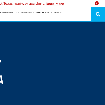
est Texas roadway accident.
Read More
X
E NOSOTROS
COMUNIDAD
CONTÁCTANOS
PAGOS
y
a