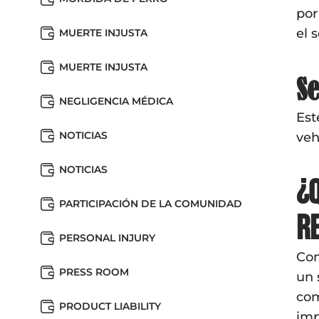
por
el 
MUERTE INJUSTA
MUERTE INJUSTA
Se
NEGLIGENCIA MÉDICA
Est
NOTICIAS
veh
NOTICIAS
¿
PARTICIPACIÓN DE LA COMUNIDAD
r
PERSONAL INJURY
Com
PRESS ROOM
un 
com
PRODUCT LIABILITY
imp