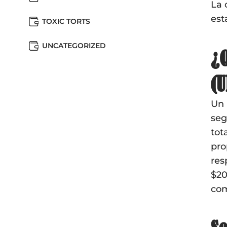
La 
est
TOXIC TORTS
UNCATEGORIZED
¿Q
(U
Un 
seg
tot
pro
res
$20
com