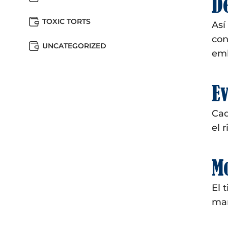
D
TOXIC TORTS
Así
con
UNCATEGORIZED
emb
Ev
Cad
el 
Mo
El 
man