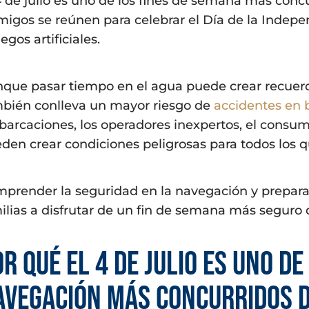
4 de julio es uno de los fines de semana más concu
migos se reúnen para celebrar el Día de la Indep
uegos artificiales.
que pasar tiempo en el agua puede crear recuerdo
bién conlleva un mayor riesgo de
accidentes en b
arcaciones, los operadores inexpertos, el consumo 
den crear condiciones peligrosas para todos los q
prender la seguridad en la navegación y preparar
ilias a disfrutar de un fin de semana más seguro de
r qué el 4 de julio es uno d
avegación más concurridos 