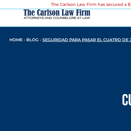
The Carlson Law Firm has secured a $3
HOME
-
BLOG
-
SEGURIDAD PARA PASAR EL CUATRO DE J
c