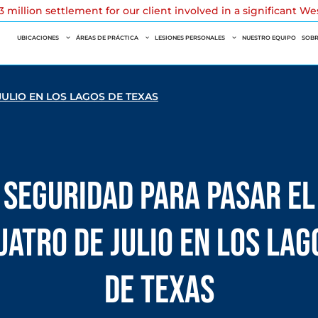
 million settlement for our client involved in a significant W
UBICACIONES
ÁREAS DE PRÁCTICA
LESIONES PERSONALES
NUESTRO EQUIPO
SOBR
ULIO EN LOS LAGOS DE TEXAS
Seguridad para pasar el
uatro de julio en los lag
de Texas