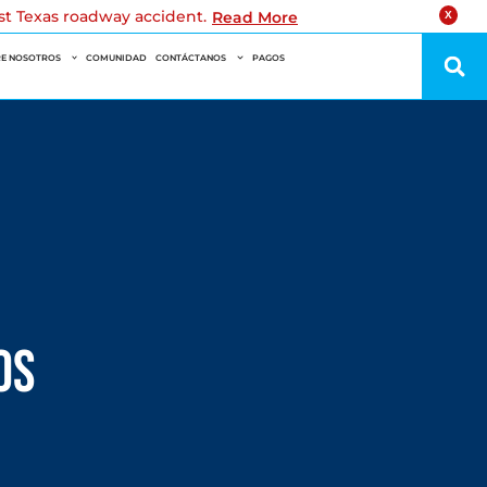
est Texas roadway accident.
Read More
X
E NOSOTROS
COMUNIDAD
CONTÁCTANOS
PAGOS
os