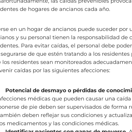
afortunadamente, las caídas prevenibles provo
identes de hogares de ancianos cada año.
rse en un hogar de ancianos puede suceder por u
ianos y su personal tienen la responsabilidad de
identes. Para evitar caídas, el personal debe pode
asegurarse de que estén tratando a los residentes
 los residentes sean monitoreados adecuadamente
venir caídas por las siguientes afecciones:
Potencial de desmayo o pérdidas de conocimi
afecciones médicas que pueden causar una caída r
ponerse de pie deben ser supervisados ​​de forma ru
también deben reflejar sus condiciones y actuali
los medicamentos y las condiciones médicas.
Identificar pacientes con ganas de moverse.
A