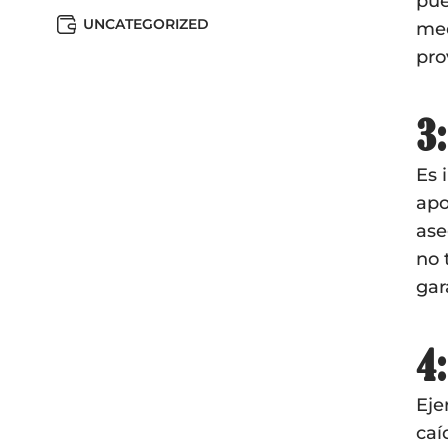
pue
UNCATEGORIZED
med
pro
3:
Es 
apo
ase
no 
gar
4:
Eje
caí