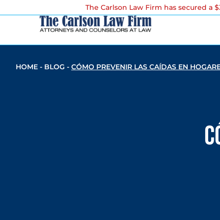
The Carlson Law Firm has secured a $3
HOME
-
BLOG
-
CÓMO PREVENIR LAS CAÍDAS EN HOGAR
C