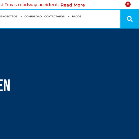
est Texas roadway accident.
Read More
X
E NOSOTROS
COMUNIDAD
CONTÁCTANOS
PAGOS
en