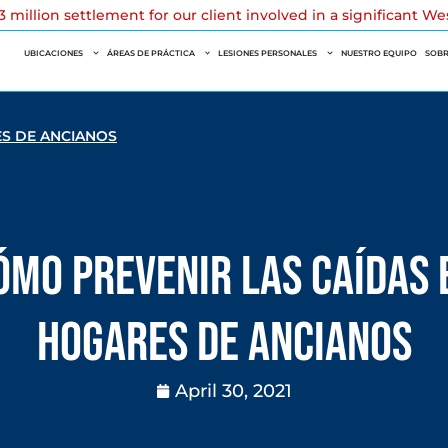
 million settlement for our client involved in a significant W
UBICACIONES
ÁREAS DE PRÁCTICA
LESIONES PERSONALES
NUESTRO EQUIPO
SOBR
ES DE ANCIANOS
ómo Prevenir las Caídas 
Hogares de Ancianos
April 30, 2021