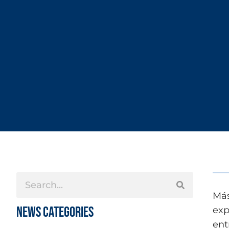
Más
News Categories
exp
ent