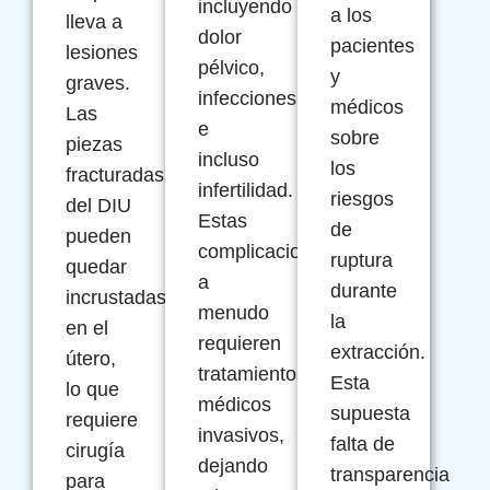
incluyendo
a los
lleva a
dolor
pacientes
lesiones
pélvico,
y
graves.
infecciones
médicos
Las
e
sobre
piezas
incluso
los
fracturadas
infertilidad.
riesgos
del DIU
Estas
de
pueden
complicaciones
ruptura
quedar
a
durante
incrustadas
menudo
la
en el
requieren
extracción.
útero,
tratamientos
Esta
lo que
médicos
supuesta
requiere
invasivos,
falta de
cirugía
dejando
transparencia
para