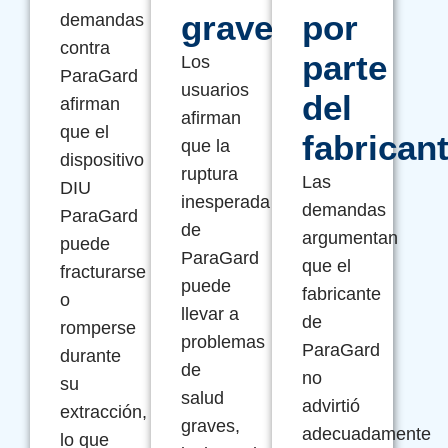
graves
por
demandas
contra
parte
Los
ParaGard
usuarios
del
afirman
afirman
que el
fabrican
que la
dispositivo
ruptura
Las
DIU
inesperada
demandas
ParaGard
de
argumentan
puede
ParaGard
que el
fracturarse
puede
fabricante
o
llevar a
de
romperse
problemas
ParaGard
durante
de
no
su
salud
advirtió
extracción,
graves,
adecuadamente
lo que