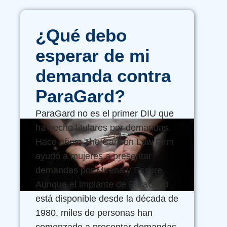
¿Qué debo
esperar de mi
demanda contra
ParaGard?
ParaGard no es el primer DIU que
ha hecho titulares por demandas.
Hace años, The Carlson Law Firm
ayudó a mujeres a presentar
demandas por Mirena y Essure.
Aunque el implante de ParaGard
está disponible desde la década de
1980, miles de personas han