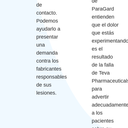
de
de
ParaGard
contacto.
entienden
Podemos
que el dolor
ayudarlo a
que estás
presentar
experimentand
una
es el
demanda
resultado
contra los
de la falla
fabricantes
de Teva
responsables
Pharmaceutical
de sus
para
lesiones.
advertir
adecuadament
a los
pacientes