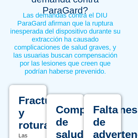
ParaGard?
Las demandas contra el DIU
ParaGard afirman que la ruptura
inesperada del dispositivo durante su
extracción ha causado
complicaciones de salud graves, y
las usuarias buscan compensación
por las lesiones que creen que
podrían haberse prevenido.
Fracturas
Complicaciones
Falta
y
de
de
roturas
salud
adverten
Las