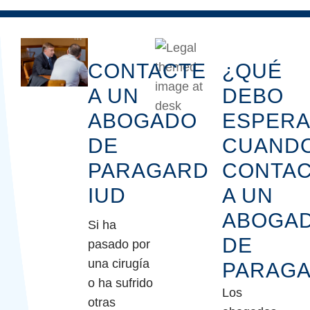
CONTACTE
¿QUÉ
A UN
DEBO
ABOGADO
ESPER
DE
CUAND
PARAGARD
CONTA
IUD
A UN
ABOGA
Si ha
DE
pasado por
una cirugía
PARAG
o ha sufrido
Los
otras