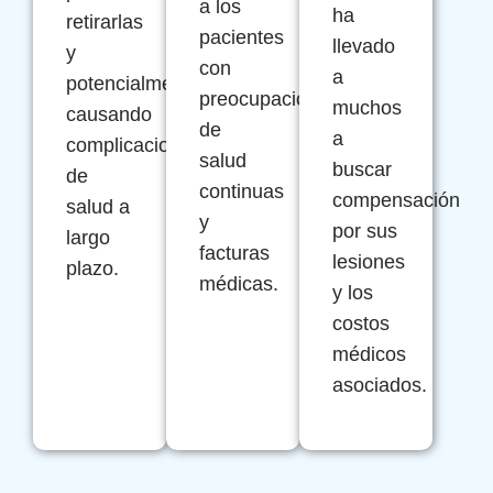
a los
ha
retirarlas
pacientes
llevado
y
con
a
potencialmente
preocupaciones
muchos
causando
de
a
complicaciones
salud
buscar
de
continuas
compensación
salud a
y
por sus
largo
facturas
lesiones
plazo.
médicas.
y los
costos
médicos
asociados.