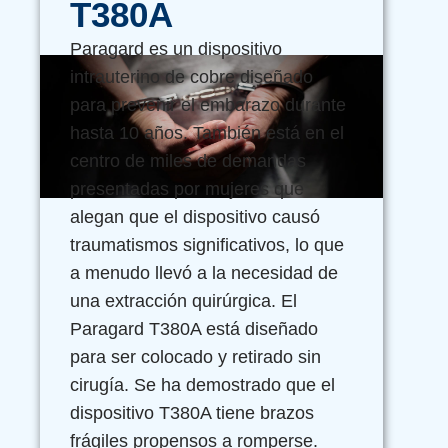
T380A
Paragard es un dispositivo
intrauterino de cobre diseñado
para prevenir el embarazo durante
hasta 10 años. También está en el
centro de miles de demandas
presentadas por mujeres que
alegan que el dispositivo causó
traumatismos significativos, lo que
a menudo llevó a la necesidad de
una extracción quirúrgica. El
Paragard T380A está diseñado
para ser colocado y retirado sin
cirugía. Se ha demostrado que el
dispositivo T380A tiene brazos
frágiles propensos a romperse.