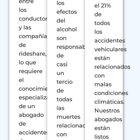
entre
los
el 21%
los
efectos
de
conductores
del
todos
y las
alcohol
los
compañías
son
accidentes
de
responsables
vehiculares
rideshare,
de
están
lo que
casi
relacionados
requiere
un
con
el
tercio
malas
conocimiento
de
condiciones
especializado
todas
climáticas.
de un
las
Nuestros
abogado
muertes
abogados
de
relacionadas
están
accidentes
con
listos