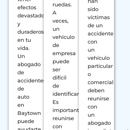
han
ruedas.
efectos
sido
A
devastadores
víctimas
veces,
y
de un
un
duraderos
accidente
vehículo
en tu
con
de
vida.
un
empresa
Un
vehículo
puede
abogado
particular
ser
de
o
difícil
accidentes
comercial
de
de
deben
identificar.
auto
reunirse
Es
en
con
importante
Baytown
un
reunirse
puede
abogado
con
ayudarte.