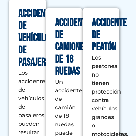
Accidentes
Accidentes
Accidente
de
de
de
vehículos
camiones
peatón
de
de 18
Los
pasajeros
peatones
ruedas
Los
no
accidentes
Un
tienen
de
accidente
protección
vehículos
de
contra
de
camión
vehículos
pasajeros
de 18
grandes
pueden
ruedas
o
resultar
puede
motocicletas.