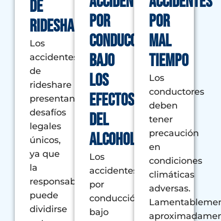
Accidentes
Accidentes
de
por
por
Rideshare
conducción
mal
Los
bajo
tiempo
accidentes
de
los
Los
rideshare
conductores
efectos
presentan
deben
desafíos
del
tener
legales
precaución
alcohol
únicos,
en
ya que
Los
condiciones
la
accidentes
climáticas
responsabilidad
por
adversas.
puede
conducción
Lamentablemen
dividirse
bajo
aproximadame