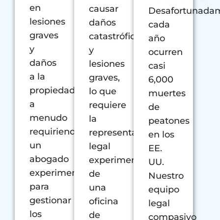
en
causar
Desafortunada
lesiones
daños
cada
graves
catastróficos
año
y
y
ocurren
daños
lesiones
casi
a la
graves,
6,000
propiedad,
lo que
muertes
a
requiere
de
menudo
la
peatones
requiriendo
representación
en los
un
legal
EE.
abogado
experimentada
UU.
experimentado
de
Nuestro
para
una
equipo
gestionar
oficina
legal
los
de
compasivo