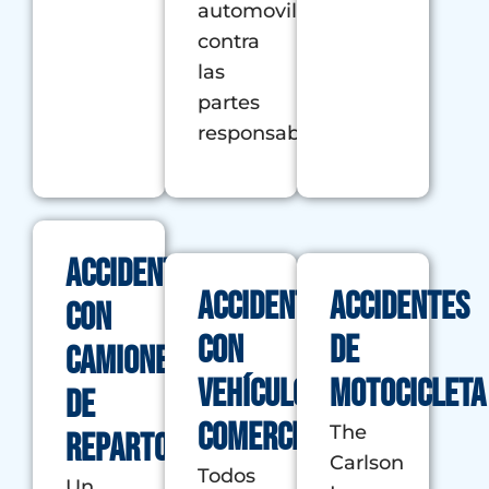
automovilísticos
contra
las
partes
responsables.
accidentes
Accidente
Accidentes
con
con
de
camiones
vehículo
motocicleta
de
comercial
The
reparto
Carlson
Todos
Un