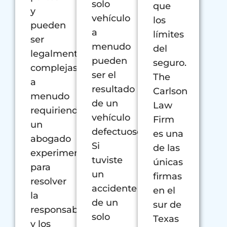
solo
que
y
vehículo
los
pueden
a
límites
ser
menudo
del
legalmente
pueden
seguro.
complejas,
ser el
The
a
resultado
Carlson
menudo
de un
Law
requiriendo
vehículo
Firm
un
defectuoso.
es una
abogado
Si
de las
experimentado
tuviste
únicas
para
un
firmas
resolver
accidente
en el
la
de un
sur de
responsabilidad
solo
Texas
y los