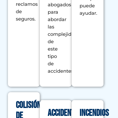
reclamos
abogados
puede
de
para
ayudar.
seguros.
abordar
las
complejidades
de
este
tipo
de
accidentes.
Colisión
Accidentes
Incendios
de