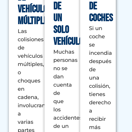
de
de
vehículos
un
coches
múltiples
solo
Si un
Las
coche
vehículo
colisiones
se
de
Muchas
incendia
vehículos
personas
después
múltiples,
no se
de
o
dan
una
choques
cuenta
colisión,
en
de
tienes
cadena,
que
derecho
involucran
los
a
a
accidentes
recibir
varias
de un
más
partes