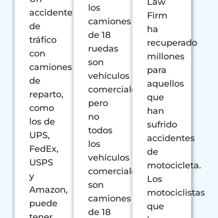
Law
los
accidente
Firm
camiones
de
ha
de 18
tráfico
recuperado
ruedas
con
millones
son
camiones
para
vehículos
de
aquellos
comerciales,
reparto,
que
pero
como
han
no
los de
sufrido
todos
UPS,
accidentes
los
FedEx,
de
vehículos
USPS
motocicleta.
comerciales
y
Los
son
Amazon,
motociclistas
camiones
puede
que
de 18
tener