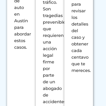
de
tráfico.
para
auto
Son
revisar
en
tragedias
los
Austin
prevenibles
detalles
para
que
del
abordar
requieren
caso y
estos
una
obtener
casos.
acción
cada
legal
centavo
firme
que te
por
mereces.
parte
de un
abogado
de
accidentes