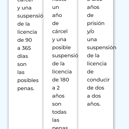
un
años
y una
año
de
suspensión
de
prisión
de la
cárcel
y/o
licencia
y una
una
de 90
posible
suspensión
a 365
suspensión
de la
días
de la
licencia
son
licencia
de
las
de 180
conducir
posibles
a 2
de dos
penas.
años
a dos
son
años.
todas
las
penas