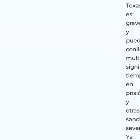
Texa
es
grav
y
pue
conl
mult
signi
tiem
en
prisi
y
otras
sanc
sever
Ya