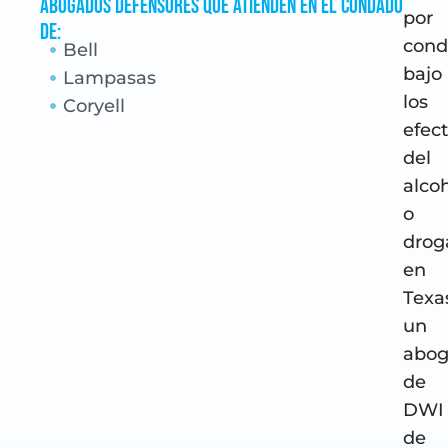
Abogados defensores que atienden en el condado
por
de:
cond
Bell
bajo
Lampasas
los
Coryell
efec
del
alco
o
drog
en
Texa
un
abo
de
DWI
de