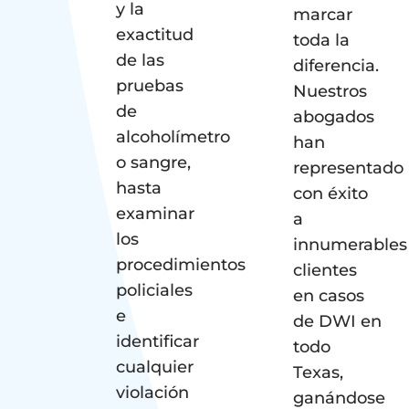
y la
marcar
exactitud
toda la
de las
diferencia.
pruebas
Nuestros
de
abogados
alcoholímetro
han
o sangre,
representado
hasta
con éxito
examinar
a
los
innumerables
procedimientos
clientes
policiales
en casos
e
de DWI en
identificar
todo
cualquier
Texas,
violación
ganándose