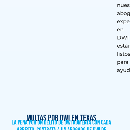
nues
abog
expe
en
DWI
está
listo
para
ayud
Multas por DWI en Texas
La pena por un delito de DWI aumenta con cada