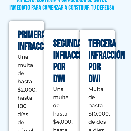
arresto. Contrata a un abogado de DWI de
inmediato para comenzar a construir tu defensa
Primera
Segunda
Tercera
infracción
infracción
infracción
Una
por
por
multa
de
DWI
DWI
hasta
Una
Multa
$2,000,
multa
de
hasta
de
hasta
180
hasta
$10,000,
días
$4,000,
de dos
de
hasta
a diez
cárcel