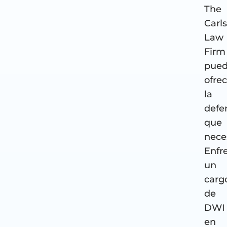
The
Carl
Law
Firm
pue
ofrec
la
defe
que
neces
Enfr
un
carg
de
DWI
en