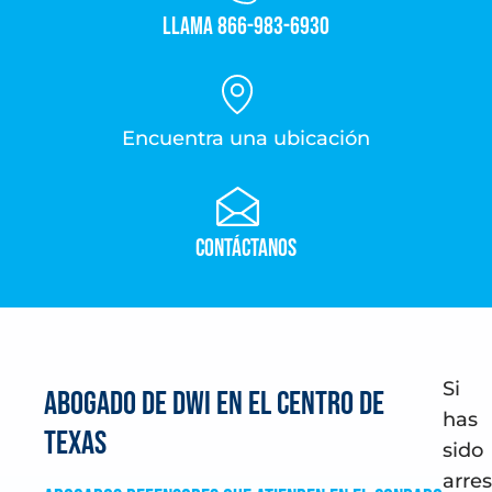
Llama 866-983-6930
Encuentra una ubicación
Contáctanos
Si
Abogado de DWI en el Centro de
has
Texas
sido
arre