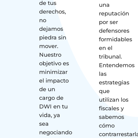
de tus
una
derechos,
reputación
no
por ser
dejamos
defensores
piedra sin
formidables
mover.
en el
Nuestro
tribunal.
objetivo es
Entendemos
minimizar
las
el impacto
estrategias
de un
que
cargo de
utilizan los
DWI en tu
fiscales y
vida, ya
sabemos
sea
cómo
negociando
contrarrestarl