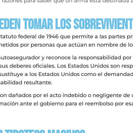
razones para saber que un arma está destinada a s
ueden tomar los sobrevivien
tatuto federal de 1946 que permite a las partes 
cometidos por personas que actúan en nombre de lo
autoasegurador y reconoce la responsabilidad por 
us deberes oficiales. Los Estados Unidos son res
to sustituye a los Estados Unidos como el demand
bilidad resultante.
son dañados por el acto indebido o negligente de
amación ante el gobierno para el reembolso por e