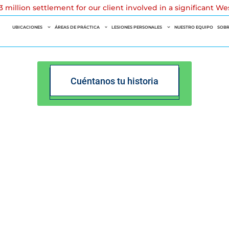
 million settlement for our client involved in a significant W
UBICACIONES
ÁREAS DE PRÁCTICA
LESIONES PERSONALES
NUESTRO EQUIPO
SOBR
Cuéntanos tu historia