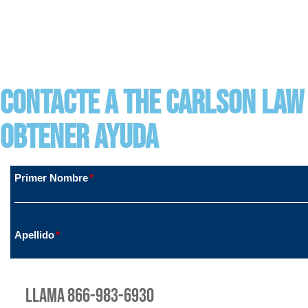
Contacte a The Carlson Law
obtener ayuda
Llama 866-983-6930