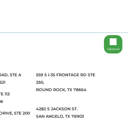
Llámanos
OAD, STE A
559 S I-35 FRONTAGE RD STE
521
250,
ROUND ROCK, TX 78664
E 113
06
4282 S JACKSON ST.
DRIVE, STE 200
SAN ANGELO, TX 76903