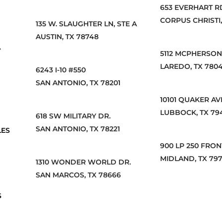
653 EVERHART RD
CORPUS CHRISTI,
135 W. SLAUGHTER LN, STE A
AUSTIN, TX 78748
A
5112 MCPHERSON,
LAREDO, TX 7804
6243 I-10 #550
SAN ANTONIO, TX 78201
10101 QUAKER A
LUBBOCK, TX 79
618 SW MILITARY DR.
SAN ANTONIO, TX 78221
LES
900 LP 250 FRO
MIDLAND, TX 79
1310 WONDER WORLD DR.
SAN MARCOS, TX 78666
S