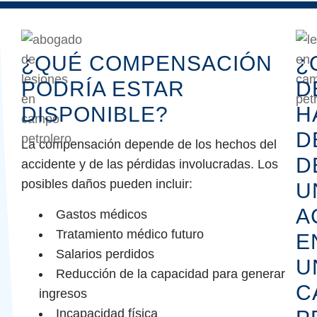
¿QUÉ COMPENSACIÓN
¿
PODRÍA ESTAR
D
DISPONIBLE?
H
D
La compensación depende de los hechos del
D
accidente y de las pérdidas involucradas. Los
posibles daños pueden incluir:
U
A
Gastos médicos
Tratamiento médico futuro
E
Salarios perdidos
U
Reducción de la capacidad para generar
C
ingresos
Incapacidad física