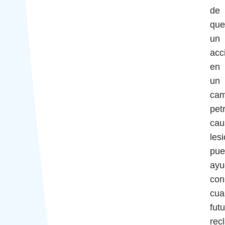
de
que
un
acc
en
un
ca
pet
cau
les
pue
ayu
con
cua
fut
rec