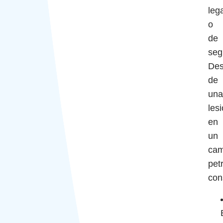
leg
o
de
seg
De
de
una
les
en
un
ca
pet
con