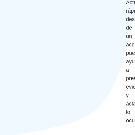
Act
ráp
des
de
un
acc
pue
ayu
a
pre
evi
y
acl
lo
ocu